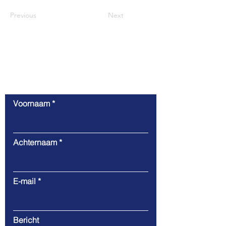
Previous
Next
Contact
Voornaam
Achternaam
E-mail
Bericht