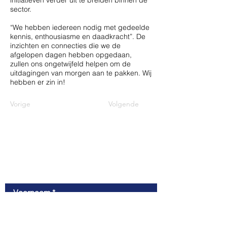
initiatieven verder uit te breiden binnen de
sector.
“We hebben iedereen nodig met gedeelde
kennis, enthousiasme en daadkracht”. De
inzichten en connecties die we de
afgelopen dagen hebben opgedaan,
zullen ons ongetwijfeld helpen om de
uitdagingen van morgen aan te pakken. Wij
hebben er zin in!
Vorige
Volgende
Contact
Voornaam